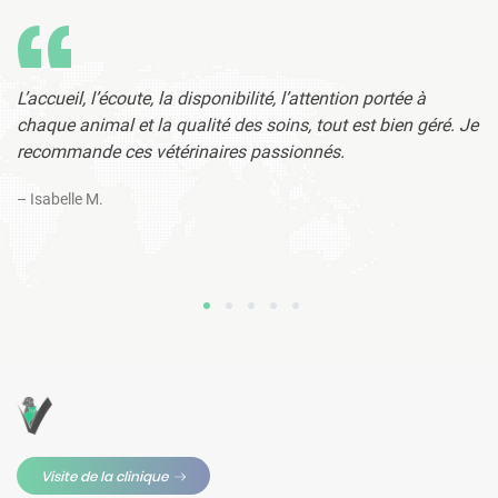
nd
L’accueil, l’écoute, la disponibilité, l’attention portée à
Me
e
chaque animal et la qualité des soins, tout est bien géré. Je
re
se
recommande ces vétérinaires passionnés.
t
y.
cl
– Isabelle M.
co
– 
1
2
3
4
5
Visite de la clinique