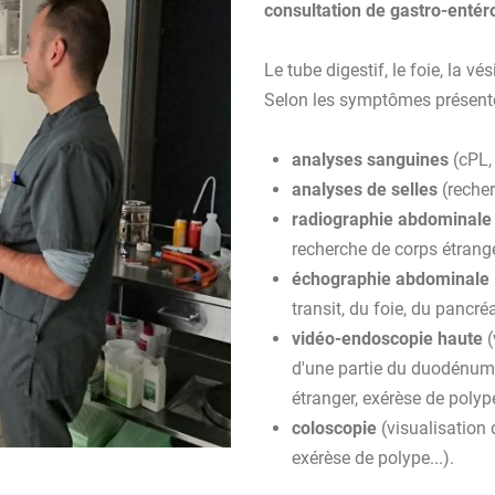
consultation de gastro-entér
Le tube digestif, le foie, la vé
Selon les symptômes présenté
analyses sanguines
(cPL, 
analyses de selles
(recher
radiographie abdominale
recherche de corps étranger,
échographie abdominale
transit, du foie, du pancré
vidéo-endoscopie haute
(
d'une partie du duodénum, 
étranger, exérèse de polype
coloscopie
(visualisation 
exérèse de polype...).